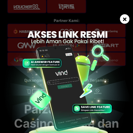
×
Partner Kami:
Dukungan Perangkat & Keamanan Terjamin :
Paiza99 : Situs
Casino Online dan