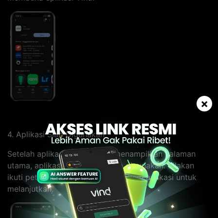
×
4. Aplikasi Siap Digunakan
Setelah aplikasi terbuka dan menampilkan halaman
utama, aplikasi Vind sudah siap digunakan. Silakan
ikuti petunjuk yang tersedia di dalam aplikasi untuk
melanjutkan.