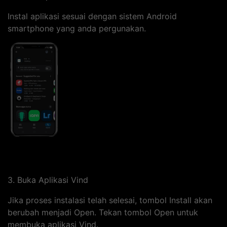
Instal aplikasi sesuai dengan sistem Android
smartphone yang anda pergunakan.
3. Buka Aplikasi Vind
Jika proses instalasi telah selesai, tombol Install akan
berubah menjadi Open. Tekan tombol Open untuk
membuka aplikasi Vind.