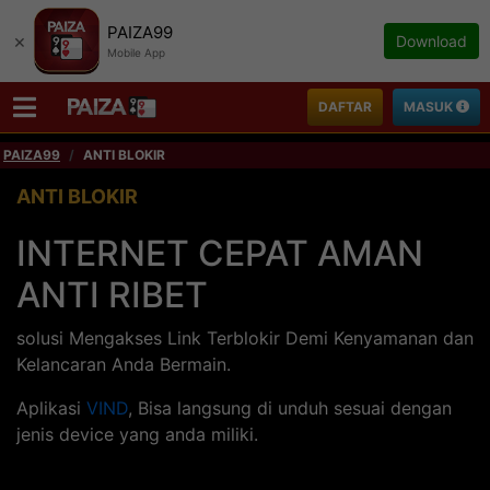
PAIZA99
×
Download
Mobile App
DAFTAR
MASUK
PAIZA99
ANTI BLOKIR
ANTI BLOKIR
INTERNET CEPAT AMAN
ANTI RIBET
solusi Mengakses Link Terblokir Demi Kenyamanan dan
Kelancaran Anda Bermain.
Aplikasi
VIND
, Bisa langsung di unduh sesuai dengan
jenis device yang anda miliki.