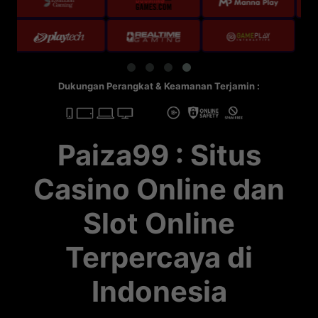
Dukungan Perangkat & Keamanan Terjamin :
Paiza99 : Situs
Casino Online dan
Slot Online
Terpercaya di
Indonesia