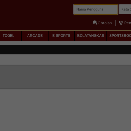
Obrolan
Pen
TOGEL
ARCADE
E-SPORTS
BOLATANGKAS
SPORTSBO