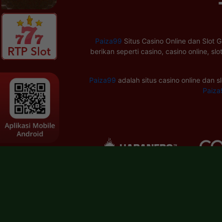
Paiza99
Situs Casino Online dan Slot 
berikan seperti casino, casino online, s
Paiza99
adalah situs casino online dan s
Paiza