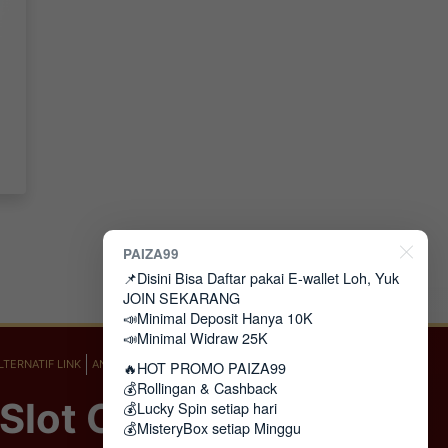
PAIZA99
📌Disini Bisa Daftar pakai E-wallet Loh, Yuk
JOIN SEKARANG
📣Minimal Deposit Hanya 10K
📣Minimal Widraw 25K
LTERNATIF LINK
ANTI BLOKIR
🔥HOT PROMO PAIZA99
💰Rollingan & Cashback
Slot Online
💰Lucky Spin setiap hari
💰MisteryBox setiap Minggu