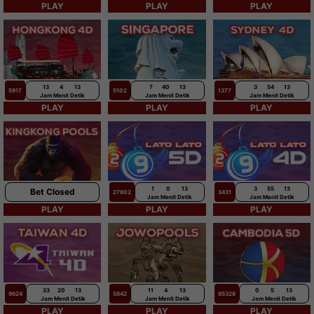
PLAY
PLAY
PLAY
13
4
12
7
40
12
3
54
12
5917
5102
1377
Jam
Menit
Detik
Jam
Menit
Detik
Jam
Menit
Detik
PLAY
PLAY
PLAY
1
0
12
3
55
12
Bet Closed
27602
3431
Jam
Menit
Detik
Jam
Menit
Detik
PLAY
PLAY
PLAY
33
20
12
11
4
12
0
5
12
9624
5842
95328
Jam
Menit
Detik
Jam
Menit
Detik
Jam
Menit
Detik
PLAY
PLAY
PLAY