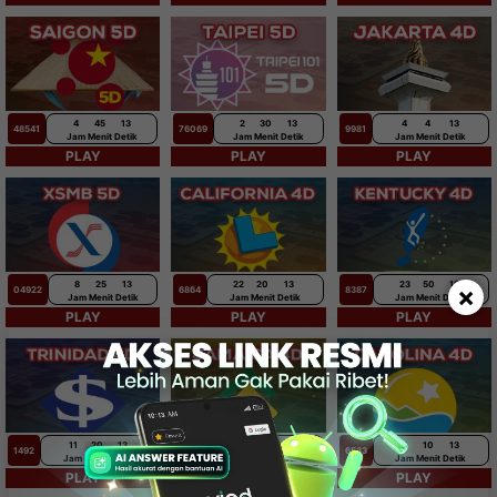
4
45
12
2
30
12
4
4
12
48541
76069
9981
Jam
Menit
Detik
Jam
Menit
Detik
Jam
Menit
Detik
PLAY
PLAY
PLAY
8
25
12
22
20
12
23
50
12
×
04922
6864
8387
Jam
Menit
Detik
Jam
Menit
Detik
Jam
Menit
Detik
PLAY
PLAY
PLAY
11
20
12
10
20
12
0
10
12
1492
4430
6533
Jam
Menit
Detik
Jam
Menit
Detik
Jam
Menit
Detik
PLAY
PLAY
PLAY