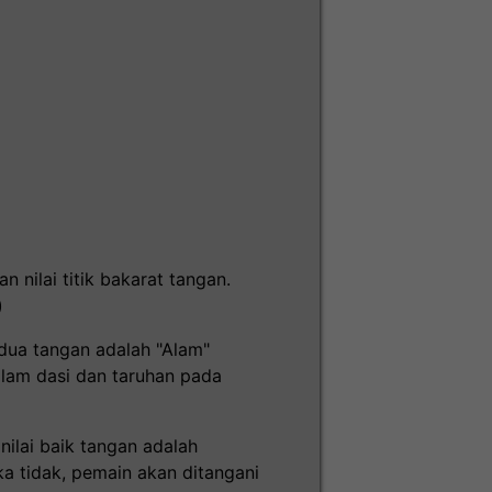
 nilai titik bakarat tangan.
)
edua tangan adalah "Alam"
alam dasi dan taruhan pada
ilai baik tangan adalah
ika tidak, pemain akan ditangani