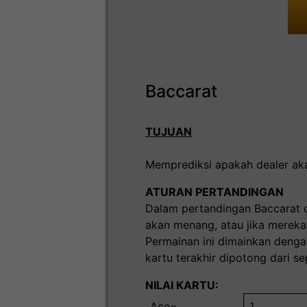
Baccarat
TUJUAN
Memprediksi apakah dealer ak
ATURAN PERTANDINGAN
Dalam pertandingan Baccarat d
akan menang, atau jika mereka
Permainan ini dimainkan dengan
kartu terakhir dipotong dari s
NILAI KARTU:
Ace=
1