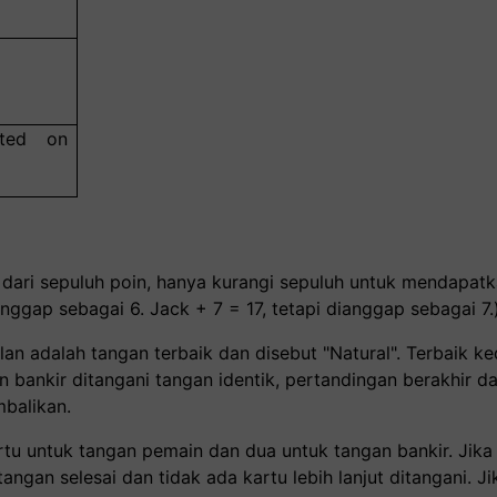
ated on
h dari sepuluh poin, hanya kurangi sepuluh untuk mendapatkan
anggap sebagai 6. Jack + 7 = 17, tetapi dianggap sebagai 7.
an adalah tangan terbaik dan disebut "Natural". Terbaik k
 bankir ditangani tangan identik, pertandingan berakhir d
balikan.
u untuk tangan pemain dan dua untuk tangan bankir. Jika n
angan selesai dan tidak ada kartu lebih lanjut ditangani. J