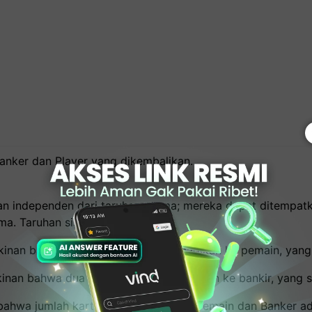
Banker dan Player yang dikembalikan.
 dan independen dari taruhan utama; mereka dapat ditempat
a. Taruhan sisi meliputi:
kinan bahwa dua kartu pertama dibagikan ke pemain, yang
inan bahwa dua kartu pertama dibagikan ke bankir, yang 
ahwa jumlah kartu dibagikan antara pemain dan Banker ada