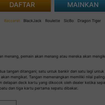
DAFTAR
MAINKAN
Baccarat
BlackJack
Roulette
SicBo
Dragon Tiger
an menang, pemain akan menang atau mereka akan mengik
ua tangan ditangani; satu untuk bankir dan satu lagi untu
 akan mengikat. Tangan memenangkan memiliki nilai paling
 delapan deck kartu yang dikocok oleh dealer ketika sepat
epatu dan tiga kartu pertama sepatu dibakar.