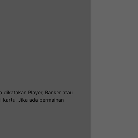
a dikatakan Player, Banker atau
i kartu. Jika ada permainan