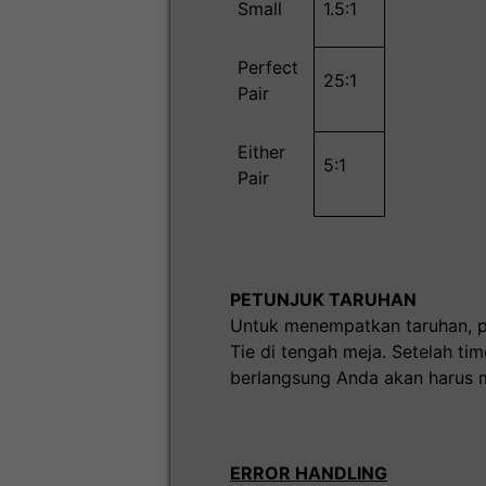
Small
1.5:1
Perfect
25:1
Pair
Either
5:1
Pair
PETUNJUK TARUHAN
Untuk menempatkan taruhan, pil
Tie di tengah meja. Setelah ti
berlangsung Anda akan harus 
ERROR HANDLING