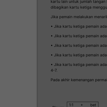
kartu lain untuk jumlah tangan
dibagikan kartu ketiga menggu
Jika pemain melakukan menarik 
• Jika kartu ketiga pemain ada
• Jika kartu ketiga pemain ada
• Jika kartu ketiga pemain adal
• Jika kartu ketiga pemain ada
• Jika kartu ketiga pemain ada
4-7.
Pada akhir kemenangan permain
1:1 + bet