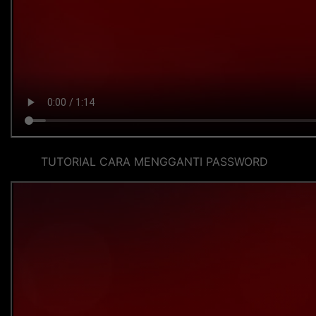
TUTORIAL CARA MENGGANTI PASSWORD