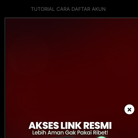
TUTORIAL CARA DAFTAR AKUN
×