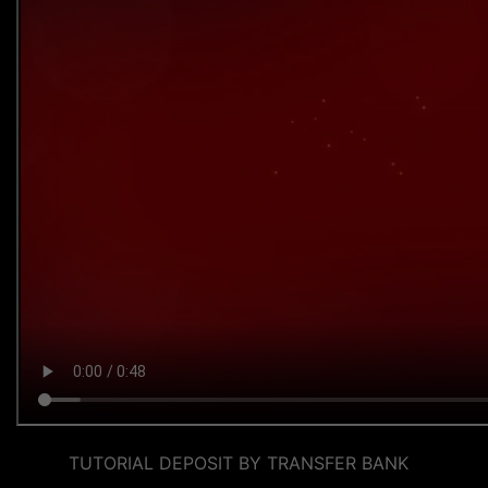
TUTORIAL DEPOSIT BY TRANSFER BANK