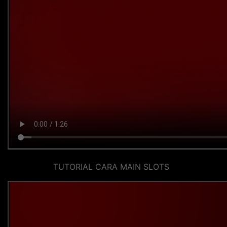
TUTORIAL CARA MAIN SLOTS