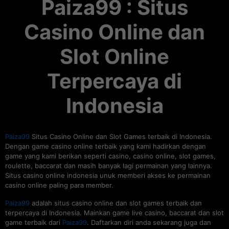
Paiza99 : Situs
Casino Online dan
Slot Online
Terpercaya di
Indonesia
Paiza99
Situs Casino Online dan Slot Games terbaik di Indonesia.
Dengan game casino online terbaik yang kami hadirkan dengan
game yang kami berikan seperti casino, casino online, slot games,
roulette, baccarat dan masih banyak lagi permainan yang lainnya.
Situs casino online indonesia unuk memberi akses ke permainan
casino online paling para member.
Paiza99
adalah situs casino online dan slot games terbaik dan
terpercaya di Indonesia. Mainkan game live casino, baccarat dan slot
game terbaik dari
Paiza99
. Daftarkan diri anda sekarang juga dan