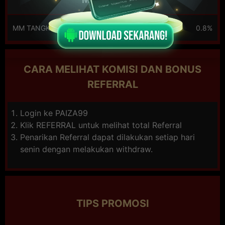
MM TANGKAS
0.8%
CARA MELIHAT KOMISI DAN BONUS
REFERRAL
Login ke PAIZA99
Klik REFERRAL untuk melihat total Referral
Penarikan Referral dapat dilakukan setiap hari
senin dengan melakukan withdraw.
TIPS PROMOSI