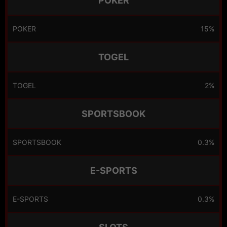
POKER
POKER
15%
TOGEL
TOGEL
2%
SPORTSBOOK
SPORTSBOOK
0.3%
E-SPORTS
E-SPORTS
0.3%