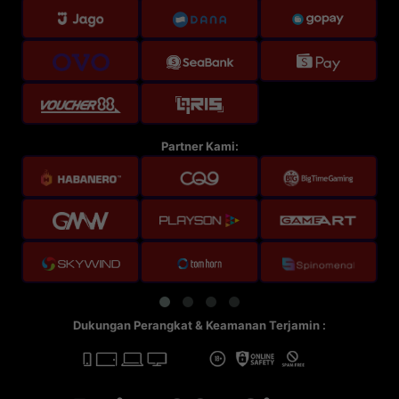
Partner Kami:
Dukungan Perangkat & Keamanan Terjamin :