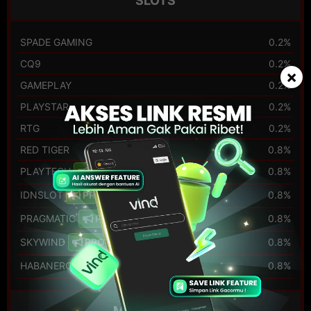
SLOTS
SPADE GAMING
0.2%
CQ9
0.2%
×
GAMEPLAY
0.2%
PLAYSTAR
0.2%
RTG
0.2%
RED TIGER
0.8%
PLAYTECH
PROMO
0.8%
IDNSLOT
PROMO
0.8%
PRAGMATIC
PROMO
0.8%
SKYWIND
PROMO
0.8%
HABANERO
PROMO
0.8%
MM TANGKAS